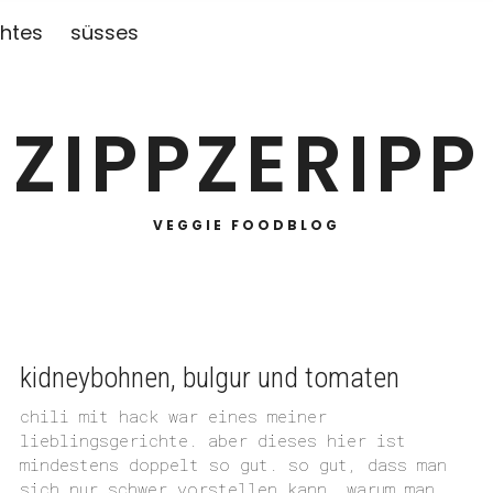
htes
süsses
ZIPPZERIPP
VEGGIE FOODBLOG
kidneybohnen, bulgur und tomaten
chili mit hack war eines meiner
lieblingsgerichte. aber dieses hier ist
mindestens doppelt so gut. so gut, dass man
sich nur schwer vorstellen kann, warum man