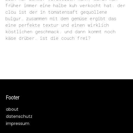
früher immer eine halbe kuh verkocht hat. der
clou ist der in tomatensaft gequollene
bulgur. zusammen mit dem gemüse ergibt das
eine perfekte textur und einen wirklich
köstlichen geschmack. und dann kommt noch
käse drüber. ist die couch frei?
Footer
about
datenschutz
impressum