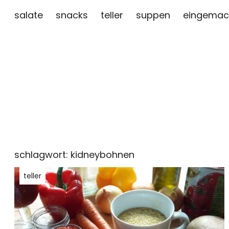
salate
snacks
teller
suppen
eingemac
schlagwort:
kidneybohnen
teller