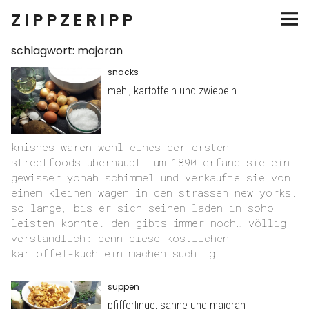
ZIPPZERIPP
schlagwort:
majoran
salate
snacks
snacks
mehl, kartoffeln und zwiebeln
teller
knishes waren wohl eines der ersten
streetfoods überhaupt. um 1890 erfand sie ein
suppen
gewisser yonah schimmel und verkaufte sie von
einem kleinen wagen in den strassen new yorks.
eingemachtes
so lange, bis er sich seinen laden in soho
leisten konnte. den gibts immer noch… völlig
verständlich: denn diese köstlichen
süsses
kartoffel-küchlein machen süchtig.
suppen
pfifferlinge, sahne und majoran