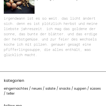
Facebook
Twitter
irgendwann ist es so weit. das licht ändert
sich. denn es ist plötzlich herbst und meine
liebste jahreszeit. ich mag das goldene der
sonne, das bunte der blätter. und das erdige
der herbstgemüse. und zur feier des wechsels
koche ich mit pilzen. genauer gesagt eine
pfifferlingssuppe, die alles enthält, was
glücklich macht.
kategorien
eingemachtes
neues
salate
snacks
suppen
süsses
teller
follow me