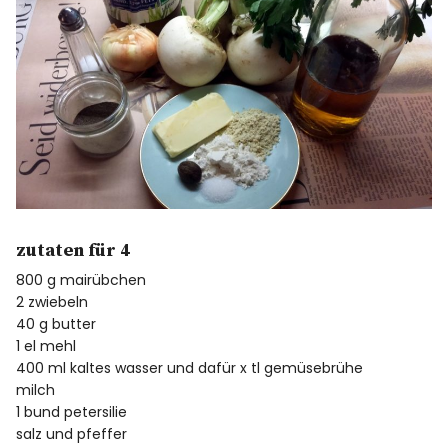
Facebook
Twitter
zutaten für 4
800 g mairübchen
2 zwiebeln
40 g butter
1 el mehl
400 ml kaltes wasser und dafür x tl gemüsebrühe
milch
1 bund petersilie
salz und pfeffer