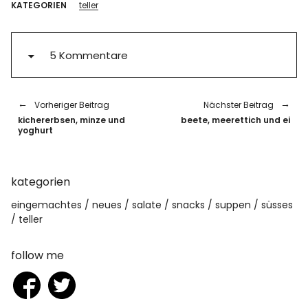
KATEGORIEN
teller
5 Kommentare
Vorheriger Beitrag
Nächster Beitrag
kichererbsen, minze und
beete, meerettich und ei
yoghurt
kategorien
eingemachtes
neues
salate
snacks
suppen
süsses
teller
follow me